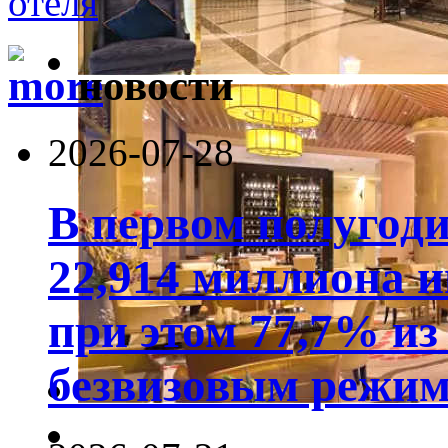
новости
2026-07-28
В первом полугод
22,914 миллиона 
при этом 77,7% из
безвизовым режим