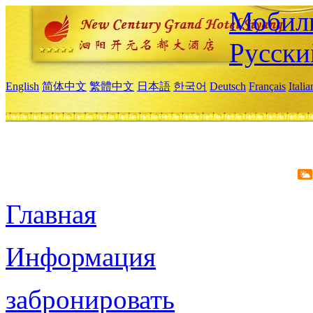
Мобиль
Русски
English
简体中文
繁體中文
日本語
한국어
Deutsch
Français
Itali
Главная
Информация
забронировать